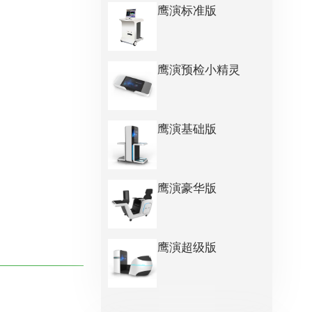
鹰演标准版
鹰演预检小精灵
鹰演基础版
鹰演豪华版
鹰演超级版